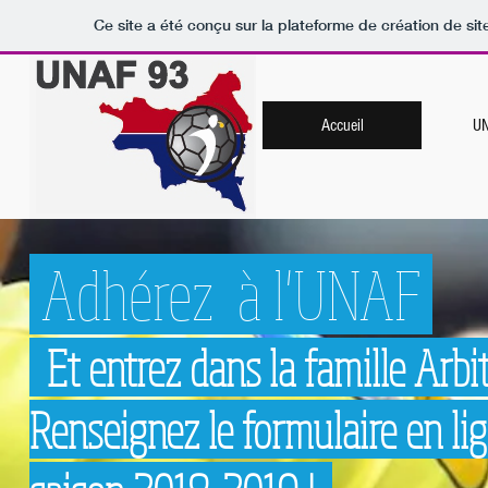
Ce site a été conçu sur la plateforme de création de sit
Accueil
U
Adhérez à l'UNAF
Et entrez dans la famille Arbit
Renseignez le formulaire en li